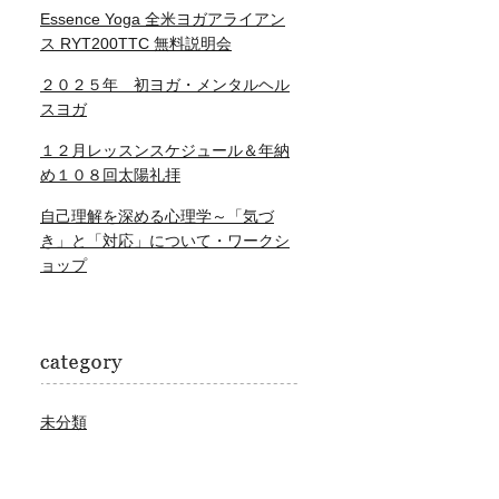
Essence Yoga 全米ヨガアライアン
ス RYT200TTC 無料説明会
２０２５年 初ヨガ・メンタルヘル
スヨガ
１２月レッスンスケジュール＆年納
め１０８回太陽礼拝
自己理解を深める心理学～「気づ
き」と「対応」について・ワークシ
ョップ
未分類