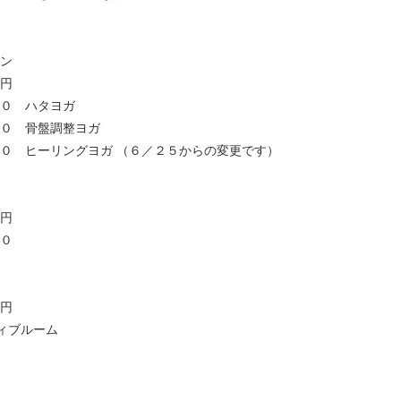
スン
円
０ ハタヨガ
０ 骨盤調整ヨガ
０ ヒーリングヨガ （６／２５からの変更です）
円
３０
円
ィブルーム