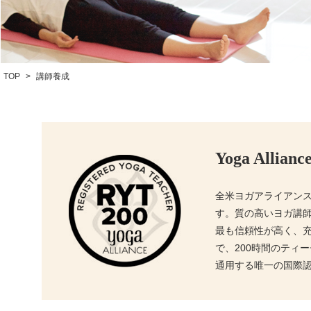
TOP
>
講師養成
Yoga All
全米ヨガアライアンス
す。質の高いヨガ講
最も信頼性が高く、充
で、200時間のティー
通用する唯一の国際